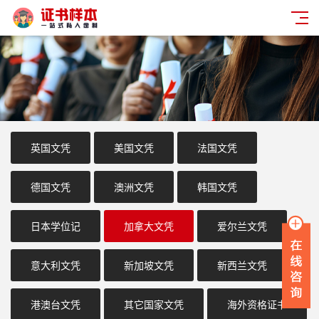
英国文凭
美国文凭
法国文凭
德国文凭
澳洲文凭
韩国文凭
日本学位记
加拿大文凭
爱尔兰文凭
意大利文凭
新加坡文凭
新西兰文凭
港澳台文凭
其它国家文凭
海外资格证书