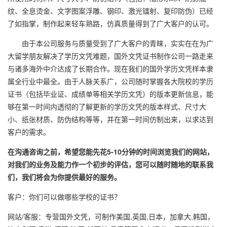
纹、全息烫金、文字图案浮雕、钢印、激光镭射、复印防伪）已经
了如指掌，制作起来轻车熟路，仿真质量得到了广大客户的认可。
由于本公司服务与质量受到了广大客户的青睐，实实在在为广
大留学朋友解决了学历文凭难题，国外文凭证书制作公司一路走来
与诸多海外中介达成了长期合作。现在我们的国外学历文凭样本隶
属全行业中最全。由于人脉关系广，公司随时掌握各大院校的学历
证书（包括毕业证、成绩单等相关学历文凭）的版本更新信息，能
够在第一时间内透彻的了解更新的学历文凭的版本样式、尺寸大
小、纸张材质、防伪结构等等，并在第一时间仿制出来，以求达到
客户的需求。
在沟通咨询之前，希望您能先花5-10分钟的时间浏览我们的网站，
对我们的业务及能力作一个初步的评估，您可以随时随地的联系我
们，我们将会为你提供最好的服务。
客户：你们可以做哪些学校的证书？
网站/客服：专营国外文凭，可制作美国,英国,日本，加拿大,韩国，