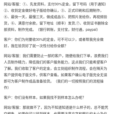
网站/客服：①、先发资料，支付30%定金，留下号码（用于通知）
②、收到定金做好电子版给你确认，③、正式印刷和后期制作，
④、最快一天，最慢三天，做成成品⑤、把照片发给你，再视频验
货，⑥、满意付余款，留下地址（顺丰）发货,⑦、收到证书删除全
部资料，制作完成。（银行转账，支付宝，财付通，paypal）
客户：你们为何要收30%的定金，可不可以少，或者帮我完全做
好，我在验货好了就一次性付给你全额？
网站/客服：我们需要防止一部的客户，随便给我们下单，浪费我们
人员制作精力，降低我们的客户服务能力，这点我们只能希望客户
了解。我们收取了客户的定金，会立刻组织制作流程，会在隔天为
客户提供电子版文件，供客户查看。如果客户确认电子版完全无误
即可为客户制作成品准备验货。（我们的一切按照我们的流程操
作）
客户：你们没有样本，如果我找不到样本怎么办呢？
网站/客服：那就做不了，因为不知道知道是什么样子的，总不能凭
空想象，如果你可以找到样本，也需要注意文字和图片的大小及位