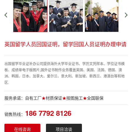
英国留学人员回国证明，留学回国人员证明办理申请
出国留学毕业证补办公司提供海外大学毕业证书、学历文凭样本、学位证书模
板、成绩单电子版图片,国外证书制作业务覆盖英国、美国、法国、德国、澳
洲、韩国、日本、加拿大、爱尔兰、意大利、新加坡、新西兰、港澳台等和地
区.
服务承诺：自有工厂
★
材质保证
★
按图施工
★
全国联保
186 7792 8126
销售热线：
在线咨询
项目洽谈