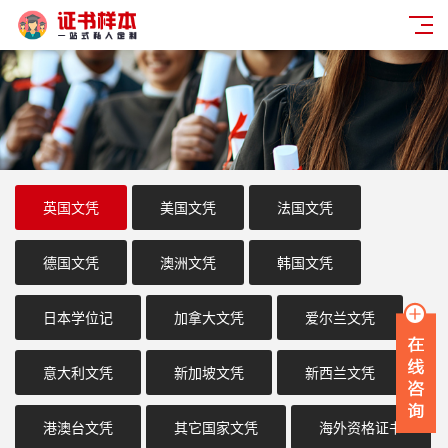
英国文凭
美国文凭
法国文凭
德国文凭
澳洲文凭
韩国文凭
日本学位记
加拿大文凭
爱尔兰文凭
意大利文凭
新加坡文凭
新西兰文凭
港澳台文凭
其它国家文凭
海外资格证书