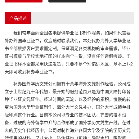
产品描述
我们常年面向全国各地提供毕业证书制作服务，如果你也需要
补办外国毕业证书，欢迎随时联系我们，本处代办海外大学毕业证
书全部根据客户要求而定制，保证满足各类机构的审查需求，毕业
证书模板与学校实地打印的样本完全一致，没有任何造假痕迹。毕
业证书样本全部采用快递发货，只要不是个别偏远地区，基本上1-2
天即可收到补办毕业证书。
补办国外学历文凭公司拥有十余年海外文凭制作经验，公司成
立于上世纪九十年代初，最开始的服务范围只是为中国大陆打印各
种毕业证文凭证件。经过时间的沉淀，以及经验的累积，慢慢的转
变为国外大学毕业证制作，海外大学文凭补办，国外大学成绩单排
版印刷这个行业。目前本公司以专业的技术团队，完善的技术设
备，过硬的海外留学中介的合作形成了国外学历文凭生产线。在过
去的历史年代经历中，公司对制作海外各国大学及学院的学历文凭
所使用的材料、尺寸大小、防伪结构（包括：隐形水印、阴影底