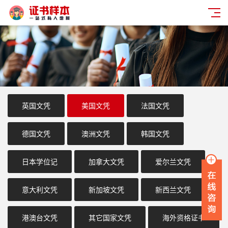
英国文凭
美国文凭
法国文凭
德国文凭
澳洲文凭
韩国文凭
日本学位记
加拿大文凭
爱尔兰文凭
意大利文凭
新加坡文凭
新西兰文凭
港澳台文凭
其它国家文凭
海外资格证书