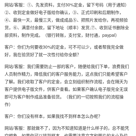
网站/客服：①、先发资料，支付30%定金，留下号码（用于通知）
②、收到定金做好电子版给你确认，③、正式印刷和后期制作，
④、最快一天，最慢三天，做成成品⑤、把照片发给你，再视频验
货，⑥、满意付余款，留下地址（顺丰）发货,⑦、收到证书删除全
部资料，制作完成。（银行转账，支付宝，财付通，paypal）
客户：你们为何要收30%的定金，可不可以少，或者帮我完全做
好，我在验货好了就一次性付给你全额？
网站/客服：我们需要防止一部的客户，随便给我们下单，浪费我们
人员制作精力，降低我们的客户服务能力，这点我们只能希望客户
了解。我们收取了客户的定金，会立刻组织制作流程，会在隔天为
客户提供电子版文件，供客户查看。如果客户确认电子版完全无误
即可为客户制作成品准备验货。（我们的一切按照我们的流程操
作）
客户：你们没有样本，如果我找不到样本怎么办呢？
网站/客服：那就做不了，因为不知道知道是什么样子的，总不能凭
空想象，如果你可以找到样本，也需要注意文字和图片的大小及位