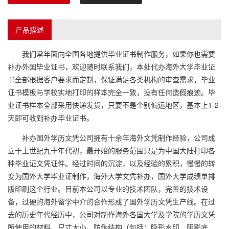
产品描述
我们常年面向全国各地提供毕业证书制作服务，如果你也需要
补办外国毕业证书，欢迎随时联系我们，本处代办海外大学毕业证
书全部根据客户要求而定制，保证满足各类机构的审查需求，毕业
证书模板与学校实地打印的样本完全一致，没有任何造假痕迹。毕
业证书样本全部采用快递发货，只要不是个别偏远地区，基本上1-2
天即可收到补办毕业证书。
补办国外学历文凭公司拥有十余年海外文凭制作经验，公司成
立于上世纪九十年代初，最开始的服务范围只是为中国大陆打印各
种毕业证文凭证件。经过时间的沉淀，以及经验的累积，慢慢的转
变为国外大学毕业证制作，海外大学文凭补办，国外大学成绩单排
版印刷这个行业。目前本公司以专业的技术团队，完善的技术设
备，过硬的海外留学中介的合作形成了国外学历文凭生产线。在过
去的历史年代经历中，公司对制作海外各国大学及学院的学历文凭
所使用的材料、尺寸大小、防伪结构（包括：隐形水印、阴影底