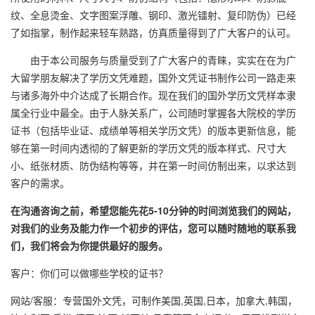
纹、全息烫金、文字图案浮雕、钢印、激光镭射、复印防伪）已经
了如指掌，制作起来轻车熟路，仿真质量得到了广大客户的认可。
由于本公司服务与质量受到了广大客户的青睐，实实在在为广
大留学朋友解决了学历文凭难题，国外文凭证书制作公司一路走来
与诸多海外中介达成了长期合作。现在我们的国外学历文凭样本隶
属全行业中最全。由于人脉关系广，公司随时掌握各大院校的学历
证书（包括毕业证、成绩单等相关学历文凭）的版本更新信息，能
够在第一时间内透彻的了解更新的学历文凭的版本样式、尺寸大
小、纸张材质、防伪结构等等，并在第一时间仿制出来，以求达到
客户的需求。
在沟通咨询之前，希望您能先花5-10分钟的时间浏览我们的网站，
对我们的业务及能力作一个初步的评估，您可以随时随地的联系我
们，我们将会为你提供最好的服务。
客户：你们可以做哪些学校的证书？
网站/客服：专营国外文凭，可制作美国,英国,日本，加拿大,韩国，