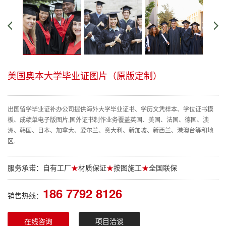
美国奥本大学毕业证图片（原版定制）
出国留学毕业证补办公司提供海外大学毕业证书、学历文凭样本、学位证书模
板、成绩单电子版图片,国外证书制作业务覆盖英国、美国、法国、德国、澳
洲、韩国、日本、加拿大、爱尔兰、意大利、新加坡、新西兰、港澳台等和地
区.
服务承诺：自有工厂
★
材质保证
★
按图施工
★
全国联保
186 7792 8126
销售热线：
在线咨询
项目洽谈