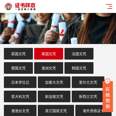
英国文凭
美国文凭
法国文凭
德国文凭
澳洲文凭
韩国文凭
日本学位记
加拿大文凭
爱尔兰文凭
意大利文凭
新加坡文凭
新西兰文凭
港澳台文凭
其它国家文凭
海外资格证书