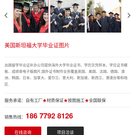
美国斯坦福大学毕业证图片
出国留学毕业证补办公司提供海外大学毕业证书、学历文凭样本、学位证书模
板、成绩单电子版图片,国外证书制作业务覆盖英国、美国、法国、德国、澳
洲、韩国、日本、加拿大、爱尔兰、意大利、新加坡、新西兰、港澳台等和地
区.
服务承诺：自有工厂
★
材质保证
★
按图施工
★
全国联保
186 7792 8126
销售热线：
在线咨询
项目洽谈