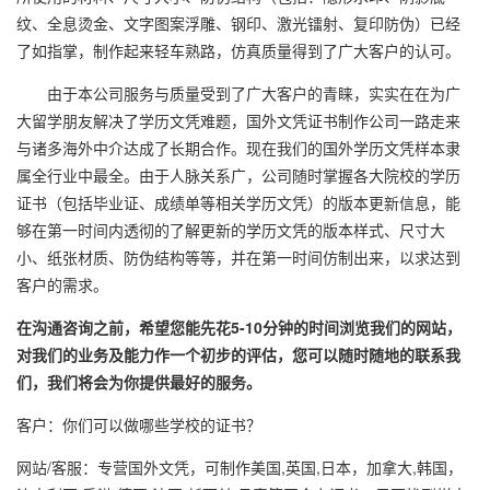
纹、全息烫金、文字图案浮雕、钢印、激光镭射、复印防伪）已经
了如指掌，制作起来轻车熟路，仿真质量得到了广大客户的认可。
由于本公司服务与质量受到了广大客户的青睐，实实在在为广
大留学朋友解决了学历文凭难题，国外文凭证书制作公司一路走来
与诸多海外中介达成了长期合作。现在我们的国外学历文凭样本隶
属全行业中最全。由于人脉关系广，公司随时掌握各大院校的学历
证书（包括毕业证、成绩单等相关学历文凭）的版本更新信息，能
够在第一时间内透彻的了解更新的学历文凭的版本样式、尺寸大
小、纸张材质、防伪结构等等，并在第一时间仿制出来，以求达到
客户的需求。
在沟通咨询之前，希望您能先花5-10分钟的时间浏览我们的网站，
对我们的业务及能力作一个初步的评估，您可以随时随地的联系我
们，我们将会为你提供最好的服务。
客户：你们可以做哪些学校的证书？
网站/客服：专营国外文凭，可制作美国,英国,日本，加拿大,韩国，