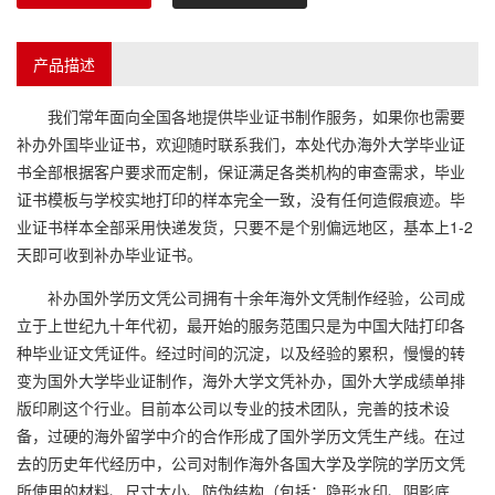
产品描述
我们常年面向全国各地提供毕业证书制作服务，如果你也需要
补办外国毕业证书，欢迎随时联系我们，本处代办海外大学毕业证
书全部根据客户要求而定制，保证满足各类机构的审查需求，毕业
证书模板与学校实地打印的样本完全一致，没有任何造假痕迹。毕
业证书样本全部采用快递发货，只要不是个别偏远地区，基本上1-2
天即可收到补办毕业证书。
补办国外学历文凭公司拥有十余年海外文凭制作经验，公司成
立于上世纪九十年代初，最开始的服务范围只是为中国大陆打印各
种毕业证文凭证件。经过时间的沉淀，以及经验的累积，慢慢的转
变为国外大学毕业证制作，海外大学文凭补办，国外大学成绩单排
版印刷这个行业。目前本公司以专业的技术团队，完善的技术设
备，过硬的海外留学中介的合作形成了国外学历文凭生产线。在过
去的历史年代经历中，公司对制作海外各国大学及学院的学历文凭
所使用的材料、尺寸大小、防伪结构（包括：隐形水印、阴影底