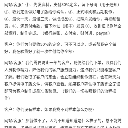
网站/客服：①、先发资料，支付30%定金，留下号码（用于通知）
②、收到定金做好电子版给你确认，③、正式印刷和后期制作，
④、最快一天，最慢三天，做成成品⑤、把照片发给你，再视频验
货，⑥、满意付余款，留下地址（顺丰）发货,⑦、收到证书删除全
部资料，制作完成。（银行转账，支付宝，财付通，paypal）
客户：你们为何要收30%的定金，可不可以少，或者帮我完全做
好，我在验货好了就一次性付给你全额？
网站/客服：我们需要防止一部的客户，随便给我们下单，浪费我们
人员制作精力，降低我们的客户服务能力，这点我们只能希望客户
了解。我们收取了客户的定金，会立刻组织制作流程，会在隔天为
客户提供电子版文件，供客户查看。如果客户确认电子版完全无误
即可为客户制作成品准备验货。（我们的一切按照我们的流程操
作）
客户：你们没有样本，如果我找不到样本怎么办呢？
网站/客服：那就做不了，因为不知道知道是什么样子的，总不能凭
空想象，如果你可以找到样本，也需要注意文字和图片的大小及位