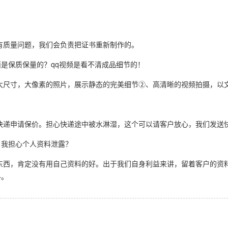
有质量问题，我们会负责把证书重新制作的。
是保质保量的？qq视频是看不清成品细节的！
大尺寸，大像素的照片，展示静态的完美细节②、高清晰的视频拍摄，以
快递申请保价。担心快递途中被水淋湿，这个可以请客户放心，我们发送
，我担心个人资料泄露？
东西，肯定没有用自己资料的好。出于我们自身利益来讲，留着客户的资
料。