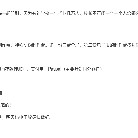
书一起印刷，因为有的学校一年毕业几万人，校长不可能一个一个人给签
制作费，特殊防伪制作费。第一份三费全加，第二份电子版的制作费按照
tm存款转账），支付宝，Paypal（主要针对国外客户）
铺。
保障的！
单，明天出电子版尽快做好。