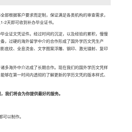
全部根据客户要求而定制，保证满足各类机构的审查需求，
-2天即可收到补办毕业证书。
毕业证文凭证件。经过时间的沉淀，以及经验的累积，慢慢
设备，过硬的海外留学中介的合作形成了国外学历文凭生产
阴影底纹、全息烫金、文字图案浮雕、钢印、激光镭射、复印
诸多海外中介达成了长期合作。现在我们的国外学历文凭样
，能够在第一时间内透彻的了解更新的学历文凭的版本样式、
们，我们将会为你提供最好的服务。
本都可以制作。