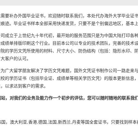
要补办外国毕业证书，欢迎随时联系我们，本处代办海外大学毕业证书
痕迹。毕业证书样本全部采用快递发货，只要不是个别偏远地区，基本上1
成立于上世纪九十年代初，最开始的服务范围只是为中国大陆打印各种
学成绩单排版印刷这个行业。目前本公司以专业的技术团队，完善的技术
学院的学历文凭所使用的材料、尺寸大小、防伪结构（包括：隐形水印、
广大客户的认可。
广大留学朋友解决了学历文凭难题，国外文凭证书制作公司一路走来与
院校的学历证书（包括毕业证、成绩单等相关学历文凭）的版本更新信息
来，以求达到客户的需求。
的网站，对我们的业务及能力作一个初步的评估，您可以随时随地的联系我
韩国，澳大利亚,香港,德国,法国,新西兰,丹麦等国全套证书，只要找到样