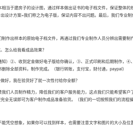
本相当于建房子的设计图，通过样本做出证书的电子档文件，保证整体的
出设计方案=我们称之为电子版，保证内容不出问题。最后，我们专业制
？
们制作出样本的原始电子档文件，再通过我们专业制作人员分辨出需要制
式、怎么给我看成品效果？
于通知）②、收到定金做好电子版给你确认，③、正式印刷和后期制作，④
删除全部资料，制作完成。（银行转账，支付宝，财付通，paypal）
全做好，我在验货好了就一次性付给你全额？
费我们人员制作精力，降低我们的客户服务能力，这点我们只能希望客户
版完全无误即可为客户制作成品准备验货。（我们的一切按照我们的流程
不能凭空想象，如果你可以找到样本，也需要注意文字和图片的大小及位