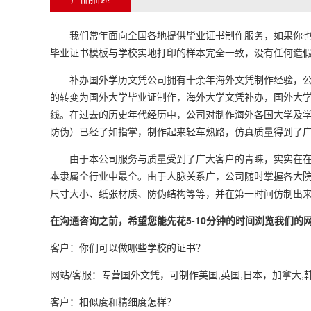
我们常年面向全国各地提供毕业证书制作服务，如果你也需
毕业证书模板与学校实地打印的样本完全一致，没有任何造假
补办国外学历文凭公司拥有十余年海外文凭制作经验，公司
的转变为国外大学毕业证制作，海外大学文凭补办，国外大
线。在过去的历史年代经历中，公司对制作海外各国大学及
防伪）已经了如指掌，制作起来轻车熟路，仿真质量得到了
由于本公司服务与质量受到了广大客户的青睐，实实在在为
本隶属全行业中最全。由于人脉关系广，公司随时掌握各大
尺寸大小、纸张材质、防伪结构等等，并在第一时间仿制出
在沟通咨询之前，希望您能先花5-10分钟的时间浏览我们
客户：你们可以做哪些学校的证书？
网站/客服：专营国外文凭，可制作美国,英国,日本，加拿大,
客户：相似度和精细度怎样？