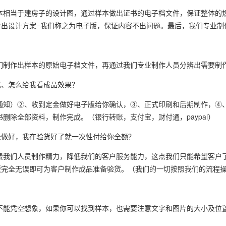
本相当于建房子的设计图，通过样本做出证书的电子档文件，保证整体的
出设计方案=我们称之为电子版，保证内容不出问题。最后，我们专业制
？
们制作出样本的原始电子档文件，再通过我们专业制作人员分辨出需要制
式、怎么给我看成品效果？
于通知）②、收到定金做好电子版给你确认，③、正式印刷和后期制作，④
删除全部资料，制作完成。（银行转账，支付宝，财付通，paypal）
全做好，我在验货好了就一次性付给你全额？
费我们人员制作精力，降低我们的客户服务能力，这点我们只能希望客户
版完全无误即可为客户制作成品准备验货。（我们的一切按照我们的流程
不能凭空想象，如果你可以找到样本，也需要注意文字和图片的大小及位