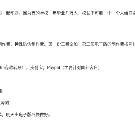
书一起印刷，因为有的学校一年毕业几万人，校长不可能一个一个人给签
制作费，特殊防伪制作费。第一份三费全加，第二份电子版的制作费按照
tm存款转账），支付宝，Paypal（主要针对国外客户）
铺。
保障的！
单，明天出电子版尽快做好。