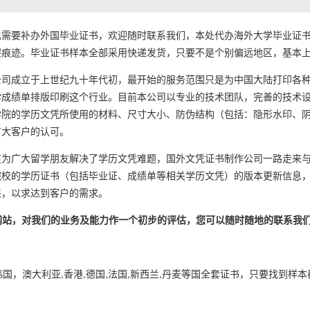
要补办外国毕业证书，欢迎随时联系我们，本处代办海外大学毕业证书
痕迹。毕业证书样本全部采用快递发货，只要不是个别偏远地区，基本上1
成立于上世纪九十年代初，最开始的服务范围只是为中国大陆打印各种
学成绩单排版印刷这个行业。目前本公司以专业的技术团队，完善的技术
学院的学历文凭所使用的材料、尺寸大小、防伪结构（包括：隐形水印、
广大客户的认可。
广大留学朋友解决了学历文凭难题，国外文凭证书制作公司一路走来与
院校的学历证书（包括毕业证、成绩单等相关学历文凭）的版本更新信息
来，以求达到客户的需求。
的网站，对我们的业务及能力作一个初步的评估，您可以随时随地的联系我
韩国，澳大利亚,香港,德国,法国,新西兰,丹麦等国全套证书，只要找到样