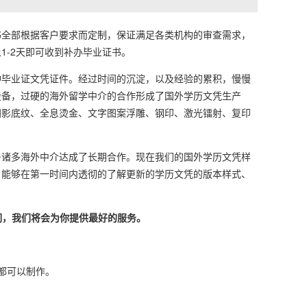
全部根据客户要求而定制，保证满足各类机构的审查需求，
-2天即可收到补办毕业证书。
毕业证文凭证件。经过时间的沉淀，以及经验的累积，慢慢
设备，过硬的海外留学中介的合作形成了国外学历文凭生产
阴影底纹、全息烫金、文字图案浮雕、钢印、激光镭射、复印
诸多海外中介达成了长期合作。现在我们的国外学历文凭样
，能够在第一时间内透彻的了解更新的学历文凭的版本样式、
们，我们将会为你提供最好的服务。
本都可以制作。