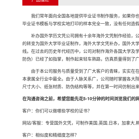
我们常年面向全国各地提供毕业证书制作服务，如果你也需
毕业证书模板与学校实地打印的样本完全一致，没有任何造假
补办国外学历文凭公司拥有十余年海外文凭制作经验，公司
的转变为国外大学毕业证制作，海外大学文凭补办，国外大
线。在过去的历史年代经历中，公司对制作海外各国大学及
防伪）已经了如指掌，制作起来轻车熟路，仿真质量得到了
由于本公司服务与质量受到了广大客户的青睐，实实在在为
本隶属全行业中最全。由于人脉关系广，公司随时掌握各大
尺寸大小、纸张材质、防伪结构等等，并在第一时间仿制出
在沟通咨询之前，希望您能先花5-10分钟的时间浏览我们
客户：你们可以做哪些学校的证书？
网站/客服：专营国外文凭，可制作美国,英国,日本，加拿大,
客户：相似度和精细度怎样？