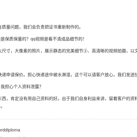
有质量问题，我们会负责把证书重新制作的。
是保质保量的？qq视频是看不清成品细节的！
大尺寸，大像素的照片，展示静态的完美细节②、高清晰的视频拍摄，以
快递申请保价。担心快递途中被水淋湿，这个可以请客户放心，我们发送
，我担心个人资料泄露？
东西，肯定没有用自己资料的好。出于我们自身利益来讲，留着客户的资
料。
diploma