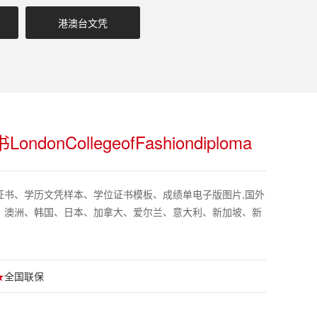
港澳台文凭
nCollegeofFashiondiploma
证书、学历文凭样本、学位证书模板、成绩单电子版图片,国外
、澳洲、韩国、日本、加拿大、爱尔兰、意大利、新加坡、新
★
全国联保