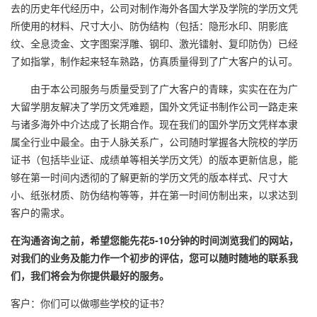
去的历史年代经历中，公司对制作海外各国大学及学院的学历文凭
所使用的材料、尺寸大小、防伪结构（包括：隐形水印、阴影底
纹、全息烫金、文字图案浮雕、钢印、激光镭射、复印防伪）已经
了如指掌，制作起来轻车熟路，仿真质量得到了广大客户的认可。
由于本公司服务与质量受到了广大客户的青睐，实实在在为广
大留学朋友解决了学历文凭难题，国外文凭证书制作公司一路走来
与诸多海外中介达成了长期合作。现在我们的国外学历文凭样本隶
属全行业中最全。由于人脉关系广，公司随时掌握各大院校的学历
证书（包括毕业证、成绩单等相关学历文凭）的版本更新信息，能
够在第一时间内透彻的了解更新的学历文凭的版本样式、尺寸大
小、纸张材质、防伪结构等等，并在第一时间仿制出来，以求达到
客户的需求。
在沟通咨询之前，希望您能先花5-10分钟的时间浏览我们的网站，
对我们的业务及能力作一个初步的评估，您可以随时随地的联系我
们，我们将会为你提供最好的服务。
客户：你们可以做哪些学校的证书？