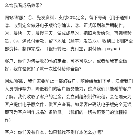
么给我看成品效果？
网站/客服：①、先发资料，支付30%定金，留下号码（用于通知）
②、收到定金做好电子版给你确认，③、正式印刷和后期制作，
④、最快一天，最慢三天，做成成品⑤、把照片发给你，再视频验
货，⑥、满意付余款，留下地址（顺丰）发货,⑦、收到证书删除全
部资料，制作完成。（银行转账，支付宝，财付通，paypal）
客户：你们为何要收30%的定金，可不可以少，或者帮我完全做
好，我在验货好了就一次性付给你全额？
网站/客服：我们需要防止一部的客户，随便给我们下单，浪费我们
人员制作精力，降低我们的客户服务能力，这点我们只能希望客户
了解。我们收取了客户的定金，会立刻组织制作流程，会在隔天为
客户提供电子版文件，供客户查看。如果客户确认电子版完全无误
即可为客户制作成品准备验货。（我们的一切按照我们的流程操
作）
客户：你们没有样本，如果我找不到样本怎么办呢？