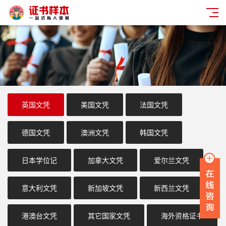
英国文凭
美国文凭
法国文凭
德国文凭
澳洲文凭
韩国文凭
日本学位记
加拿大文凭
爱尔兰文凭
意大利文凭
新加坡文凭
新西兰文凭
港澳台文凭
其它国家文凭
海外资格证书