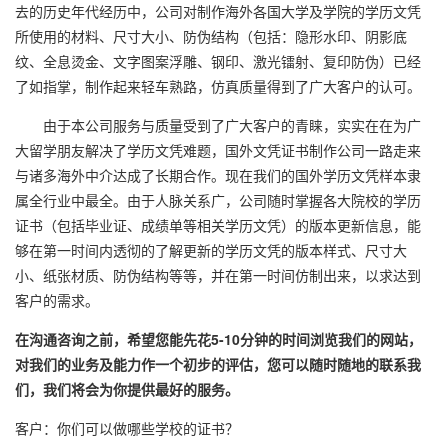
去的历史年代经历中，公司对制作海外各国大学及学院的学历文凭
所使用的材料、尺寸大小、防伪结构（包括：隐形水印、阴影底
纹、全息烫金、文字图案浮雕、钢印、激光镭射、复印防伪）已经
了如指掌，制作起来轻车熟路，仿真质量得到了广大客户的认可。
由于本公司服务与质量受到了广大客户的青睐，实实在在为广
大留学朋友解决了学历文凭难题，国外文凭证书制作公司一路走来
与诸多海外中介达成了长期合作。现在我们的国外学历文凭样本隶
属全行业中最全。由于人脉关系广，公司随时掌握各大院校的学历
证书（包括毕业证、成绩单等相关学历文凭）的版本更新信息，能
够在第一时间内透彻的了解更新的学历文凭的版本样式、尺寸大
小、纸张材质、防伪结构等等，并在第一时间仿制出来，以求达到
客户的需求。
在沟通咨询之前，希望您能先花5-10分钟的时间浏览我们的网站，
对我们的业务及能力作一个初步的评估，您可以随时随地的联系我
们，我们将会为你提供最好的服务。
客户：你们可以做哪些学校的证书？