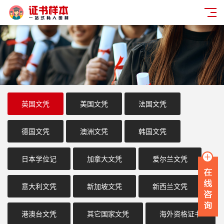
英国文凭
美国文凭
法国文凭
德国文凭
澳洲文凭
韩国文凭
日本学位记
加拿大文凭
爱尔兰文凭
意大利文凭
新加坡文凭
新西兰文凭
港澳台文凭
其它国家文凭
海外资格证书