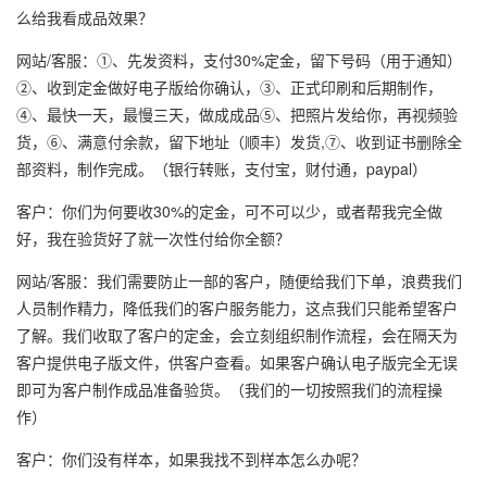
么给我看成品效果？
网站/客服：①、先发资料，支付30%定金，留下号码（用于通知）
②、收到定金做好电子版给你确认，③、正式印刷和后期制作，
④、最快一天，最慢三天，做成成品⑤、把照片发给你，再视频验
货，⑥、满意付余款，留下地址（顺丰）发货,⑦、收到证书删除全
部资料，制作完成。（银行转账，支付宝，财付通，paypal）
客户：你们为何要收30%的定金，可不可以少，或者帮我完全做
好，我在验货好了就一次性付给你全额？
网站/客服：我们需要防止一部的客户，随便给我们下单，浪费我们
人员制作精力，降低我们的客户服务能力，这点我们只能希望客户
了解。我们收取了客户的定金，会立刻组织制作流程，会在隔天为
客户提供电子版文件，供客户查看。如果客户确认电子版完全无误
即可为客户制作成品准备验货。（我们的一切按照我们的流程操
作）
客户：你们没有样本，如果我找不到样本怎么办呢？