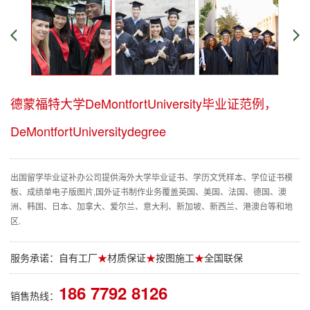
德蒙福特大学DeMontfortUniversity毕业证范例，
DeMontfortUniversitydegree
出国留学毕业证补办公司提供海外大学毕业证书、学历文凭样本、学位证书模
板、成绩单电子版图片,国外证书制作业务覆盖英国、美国、法国、德国、澳
洲、韩国、日本、加拿大、爱尔兰、意大利、新加坡、新西兰、港澳台等和地
区.
服务承诺：自有工厂
★
材质保证
★
按图施工
★
全国联保
186 7792 8126
销售热线：