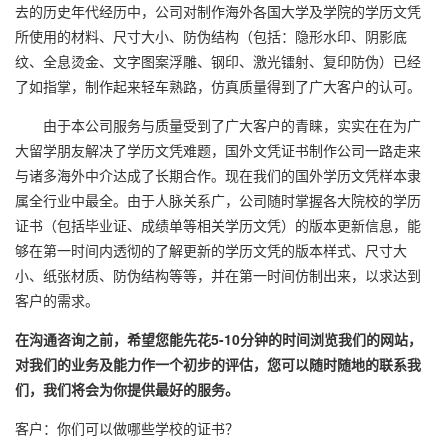
去的历史年代经历中，公司对制作海外各国大学及学院的学历文凭
所使用的材料、尺寸大小、防伪结构（包括：隐形水印、阴影底
纹、全息烫金、文字图案浮雕、钢印、激光镭射、复印防伪）已经
了如指掌，制作起来轻车熟路，仿真质量得到了广大客户的认可。
由于本公司服务与质量受到了广大客户的青睐，实实在在为广
大留学朋友解决了学历文凭难题，国外文凭证书制作公司一路走来
与诸多海外中介达成了长期合作。现在我们的国外学历文凭样本隶
属全行业中最全。由于人脉关系广，公司随时掌握各大院校的学历
证书（包括毕业证、成绩单等相关学历文凭）的版本更新信息，能
够在第一时间内透彻的了解更新的学历文凭的版本样式、尺寸大
小、纸张材质、防伪结构等等，并在第一时间仿制出来，以求达到
客户的需求。
在沟通咨询之前，希望您能先花5-10分钟的时间浏览我们的网站，
对我们的业务及能力作一个初步的评估，您可以随时随地的联系我
们，我们将会为你提供最好的服务。
客户：你们可以做哪些学校的证书？