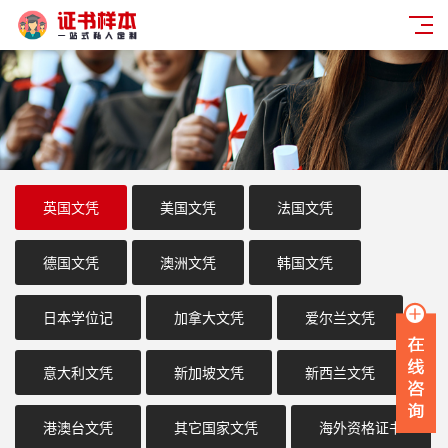
英国文凭
美国文凭
法国文凭
德国文凭
澳洲文凭
韩国文凭
日本学位记
加拿大文凭
爱尔兰文凭
意大利文凭
新加坡文凭
新西兰文凭
港澳台文凭
其它国家文凭
海外资格证书