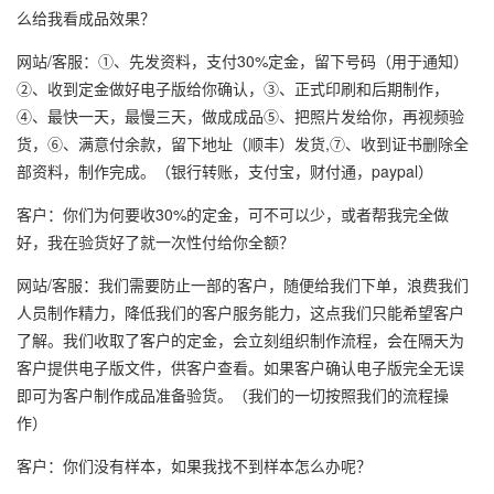
么给我看成品效果？
网站/客服：①、先发资料，支付30%定金，留下号码（用于通知）
②、收到定金做好电子版给你确认，③、正式印刷和后期制作，
④、最快一天，最慢三天，做成成品⑤、把照片发给你，再视频验
货，⑥、满意付余款，留下地址（顺丰）发货,⑦、收到证书删除全
部资料，制作完成。（银行转账，支付宝，财付通，paypal）
客户：你们为何要收30%的定金，可不可以少，或者帮我完全做
好，我在验货好了就一次性付给你全额？
网站/客服：我们需要防止一部的客户，随便给我们下单，浪费我们
人员制作精力，降低我们的客户服务能力，这点我们只能希望客户
了解。我们收取了客户的定金，会立刻组织制作流程，会在隔天为
客户提供电子版文件，供客户查看。如果客户确认电子版完全无误
即可为客户制作成品准备验货。（我们的一切按照我们的流程操
作）
客户：你们没有样本，如果我找不到样本怎么办呢？