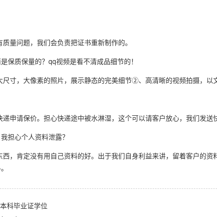
有质量问题，我们会负责把证书重新制作的。
是保质保量的？qq视频是看不清成品细节的！
大尺寸，大像素的照片，展示静态的完美细节②、高清晰的视频拍摄，以
快递申请保价。担心快递途中被水淋湿，这个可以请客户放心，我们发送
，我担心个人资料泄露？
东西，肯定没有用自己资料的好。出于我们自身利益来讲，留着客户的资
料。
利兹大学本科毕业证学位