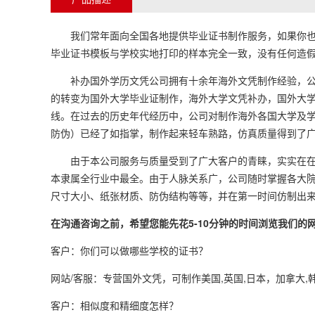
我们常年面向全国各地提供毕业证书制作服务，如果你也需
毕业证书模板与学校实地打印的样本完全一致，没有任何造假
补办国外学历文凭公司拥有十余年海外文凭制作经验，公司
的转变为国外大学毕业证制作，海外大学文凭补办，国外大
线。在过去的历史年代经历中，公司对制作海外各国大学及
防伪）已经了如指掌，制作起来轻车熟路，仿真质量得到了
由于本公司服务与质量受到了广大客户的青睐，实实在在为
本隶属全行业中最全。由于人脉关系广，公司随时掌握各大
尺寸大小、纸张材质、防伪结构等等，并在第一时间仿制出
在沟通咨询之前，希望您能先花5-10分钟的时间浏览我们
客户：你们可以做哪些学校的证书？
网站/客服：专营国外文凭，可制作美国,英国,日本，加拿大,
客户：相似度和精细度怎样？