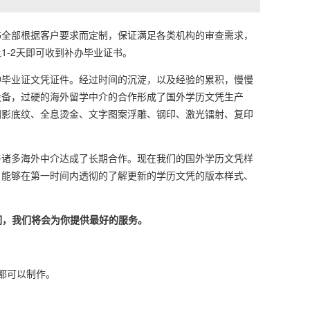
全部根据客户要求而定制，保证满足各类机构的审查需求，
-2天即可收到补办毕业证书。
毕业证文凭证件。经过时间的沉淀，以及经验的累积，慢慢
设备，过硬的海外留学中介的合作形成了国外学历文凭生产
阴影底纹、全息烫金、文字图案浮雕、钢印、激光镭射、复印
诸多海外中介达成了长期合作。现在我们的国外学历文凭样
，能够在第一时间内透彻的了解更新的学历文凭的版本样式、
们，我们将会为你提供最好的服务。
本都可以制作。