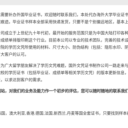
要补办外国毕业证书，欢迎随时联系我们，本处代办海外大学毕业证书
痕迹。毕业证书样本全部采用快递发货，只要不是个别偏远地区，基本上1
成立于上世纪九十年代初，最开始的服务范围只是为中国大陆打印各种
学成绩单排版印刷这个行业。目前本公司以专业的技术团队，完善的技术
学院的学历文凭所使用的材料、尺寸大小、防伪结构（包括：隐形水印、
广大客户的认可。
广大留学朋友解决了学历文凭难题，国外文凭证书制作公司一路走来与
院校的学历证书（包括毕业证、成绩单等相关学历文凭）的版本更新信息
来，以求达到客户的需求。
的网站，对我们的业务及能力作一个初步的评估，您可以随时随地的联系我
韩国，澳大利亚,香港,德国,法国,新西兰,丹麦等国全套证书，只要找到样