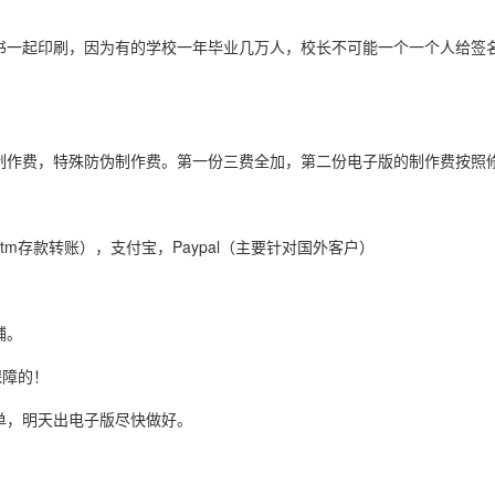
书一起印刷，因为有的学校一年毕业几万人，校长不可能一个一个人给签
制作费，特殊防伪制作费。第一份三费全加，第二份电子版的制作费按照
tm存款转账），支付宝，Paypal（主要针对国外客户）
铺。
保障的！
单，明天出电子版尽快做好。