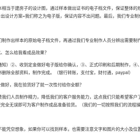
本相当于建房子的设计图，通过样本做出证书的电子档文件，保证整体的
出设计方案=我们称之为电子版，保证内容不出问题。最后，我们专业制
？
们制作出样本的原始电子档文件，再通过我们专业制作人员分辨出需要制
式、怎么给我看成品效果？
于通知）②、收到定金做好电子版给你确认，③、正式印刷和后期制作，④
删除全部资料，制作完成。（银行转账，支付宝，财付通，paypal）
全做好，我在验货好了就一次性付给你全额？
费我们人员制作精力，降低我们的客户服务能力，这点我们只能希望客户
版完全无误即可为客户制作成品准备验货。（我们的一切按照我们的流程
不能凭空想象，如果你可以找到样本，也需要注意文字和图片的大小及位