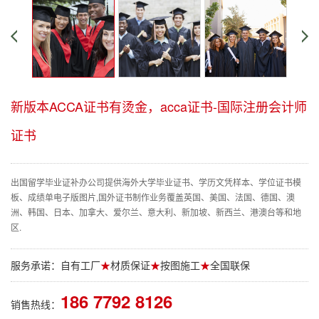
新版本ACCA证书有烫金，acca证书-国际注册会计师
证书
出国留学毕业证补办公司提供海外大学毕业证书、学历文凭样本、学位证书模
板、成绩单电子版图片,国外证书制作业务覆盖英国、美国、法国、德国、澳
洲、韩国、日本、加拿大、爱尔兰、意大利、新加坡、新西兰、港澳台等和地
区.
服务承诺：自有工厂
★
材质保证
★
按图施工
★
全国联保
186 7792 8126
销售热线：