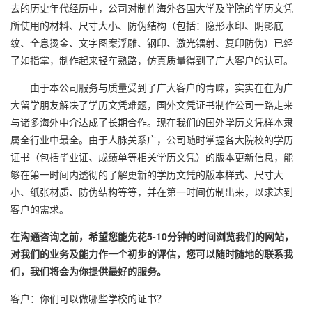
去的历史年代经历中，公司对制作海外各国大学及学院的学历文凭
所使用的材料、尺寸大小、防伪结构（包括：隐形水印、阴影底
纹、全息烫金、文字图案浮雕、钢印、激光镭射、复印防伪）已经
了如指掌，制作起来轻车熟路，仿真质量得到了广大客户的认可。
由于本公司服务与质量受到了广大客户的青睐，实实在在为广
大留学朋友解决了学历文凭难题，国外文凭证书制作公司一路走来
与诸多海外中介达成了长期合作。现在我们的国外学历文凭样本隶
属全行业中最全。由于人脉关系广，公司随时掌握各大院校的学历
证书（包括毕业证、成绩单等相关学历文凭）的版本更新信息，能
够在第一时间内透彻的了解更新的学历文凭的版本样式、尺寸大
小、纸张材质、防伪结构等等，并在第一时间仿制出来，以求达到
客户的需求。
在沟通咨询之前，希望您能先花5-10分钟的时间浏览我们的网站，
对我们的业务及能力作一个初步的评估，您可以随时随地的联系我
们，我们将会为你提供最好的服务。
客户：你们可以做哪些学校的证书？