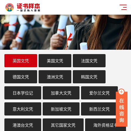
英国文凭
美国文凭
法国文凭
德国文凭
澳洲文凭
韩国文凭
日本学位记
加拿大文凭
爱尔兰文凭
意大利文凭
新加坡文凭
新西兰文凭
港澳台文凭
其它国家文凭
海外资格证书