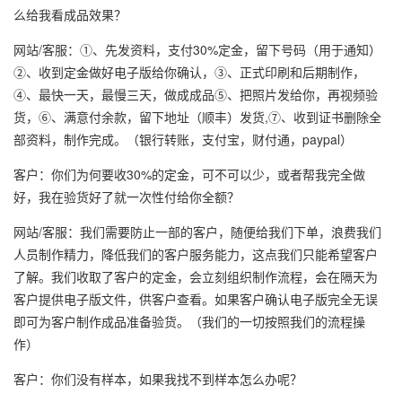
么给我看成品效果？
网站/客服：①、先发资料，支付30%定金，留下号码（用于通知）
②、收到定金做好电子版给你确认，③、正式印刷和后期制作，
④、最快一天，最慢三天，做成成品⑤、把照片发给你，再视频验
货，⑥、满意付余款，留下地址（顺丰）发货,⑦、收到证书删除全
部资料，制作完成。（银行转账，支付宝，财付通，paypal）
客户：你们为何要收30%的定金，可不可以少，或者帮我完全做
好，我在验货好了就一次性付给你全额？
网站/客服：我们需要防止一部的客户，随便给我们下单，浪费我们
人员制作精力，降低我们的客户服务能力，这点我们只能希望客户
了解。我们收取了客户的定金，会立刻组织制作流程，会在隔天为
客户提供电子版文件，供客户查看。如果客户确认电子版完全无误
即可为客户制作成品准备验货。（我们的一切按照我们的流程操
作）
客户：你们没有样本，如果我找不到样本怎么办呢？