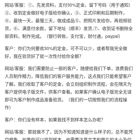
网站/客服：①、先发资料，支付30%定金，留下号码（用于通知）
②、收到定金做好电子版给你确认，③、正式印刷和后期制作，
④、最快一天，最慢三天，做成成品⑤、把照片发给你，再视频验
货，⑥、满意付余款，留下地址（顺丰）发货,⑦、收到证书删除全
部资料，制作完成。（银行转账，支付宝，财付通，paypal）
客户：你们为何要收30%的定金，可不可以少，或者帮我完全做
好，我在验货好了就一次性付给你全额？
网站/客服：我们需要防止一部的客户，随便给我们下单，浪费我们
人员制作精力，降低我们的客户服务能力，这点我们只能希望客户
了解。我们收取了客户的定金，会立刻组织制作流程，会在隔天为
客户提供电子版文件，供客户查看。如果客户确认电子版完全无误
即可为客户制作成品准备验货。（我们的一切按照我们的流程操
作）
客户：你们没有样本，如果我找不到样本怎么办呢？
网站/客服：那就做不了，因为不知道知道是什么样子的，总不能凭
空想象，如果你可以找到样本，也需要注意文字和图片的大小及位