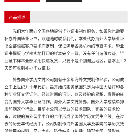
产品描述
我们常年面向全国各地提供毕业证书制作服务，如果你也需要
补办外国毕业证书，欢迎随时联系我们，本处代办海外大学毕业证
书全部根据客户要求而定制，保证满足各类机构的审查需求，毕业
证书模板与学校实地打印的样本完全一致，没有任何造假痕迹。毕
业证书样本全部采用快递发货，只要不是个别偏远地区，基本上1-2
天即可收到补办毕业证书。
补办国外学历文凭公司拥有十余年海外文凭制作经验，公司成
立于上世纪九十年代初，最开始的服务范围只是为中国大陆打印各
种毕业证文凭证件。经过时间的沉淀，以及经验的累积，慢慢的转
变为国外大学毕业证制作，海外大学文凭补办，国外大学成绩单排
版印刷这个行业。目前本公司以专业的技术团队，完善的技术设
备，过硬的海外留学中介的合作形成了国外学历文凭生产线。在过
去的历史年代经历中，公司对制作海外各国大学及学院的学历文凭
所使用的材料、尺寸大小、防伪结构（包括：隐形水印、阴影底