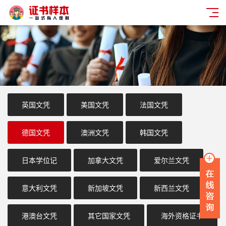
英国文凭
美国文凭
法国文凭
德国文凭
澳洲文凭
韩国文凭
日本学位记
加拿大文凭
爱尔兰文凭
意大利文凭
新加坡文凭
新西兰文凭
港澳台文凭
其它国家文凭
海外资格证书