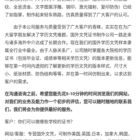
纹、全息烫金、文字图案浮雕、钢印、激光镭射、复印防伪）已经
了如指掌，制作起来轻车熟路，仿真质量得到了广大客户的认可。
由于本公司服务与质量受到了广大客户的青睐，实实在在为广
大留学朋友解决了学历文凭难题，国外文凭证书制作公司一路走来
与诸多海外中介达成了长期合作。现在我们的国外学历文凭样本隶
属全行业中最全。由于人脉关系广，公司随时掌握各大院校的学历
证书（包括毕业证、成绩单等相关学历文凭）的版本更新信息，能
够在第一时间内透彻的了解更新的学历文凭的版本样式、尺寸大
小、纸张材质、防伪结构等等，并在第一时间仿制出来，以求达到
客户的需求。
在沟通咨询之前，希望您能先花5-10分钟的时间浏览我们的网站，
对我们的业务及能力作一个初步的评估，您可以随时随地的联系我
们，我们将会为你提供最好的服务。
客户：你们可以做哪些学校的证书？
网站/客服：专营国外文凭，可制作美国,英国,日本，加拿大,韩国，