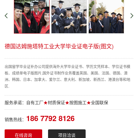
德国达姆施塔特工业大学毕业证电子版(图文)
出国留学毕业证补办公司提供海外大学毕业证书、学历文凭样本、学位证书模
板、成绩单电子版图片,国外证书制作业务覆盖英国、美国、法国、德国、澳
洲、韩国、日本、加拿大、爱尔兰、意大利、新加坡、新西兰、港澳台等和地
区.
服务承诺：自有工厂
★
材质保证
★
按图施工
★
全国联保
186 7792 8126
销售热线：
在线咨询
项目洽谈