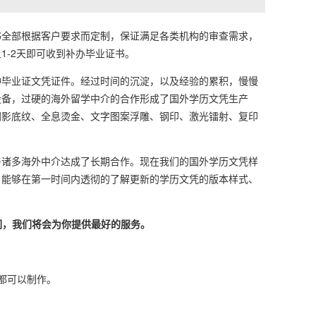
全部根据客户要求而定制，保证满足各类机构的审查需求，
-2天即可收到补办毕业证书。
毕业证文凭证件。经过时间的沉淀，以及经验的累积，慢慢
设备，过硬的海外留学中介的合作形成了国外学历文凭生产
阴影底纹、全息烫金、文字图案浮雕、钢印、激光镭射、复印
诸多海外中介达成了长期合作。现在我们的国外学历文凭样
，能够在第一时间内透彻的了解更新的学历文凭的版本样式、
们，我们将会为你提供最好的服务。
本都可以制作。