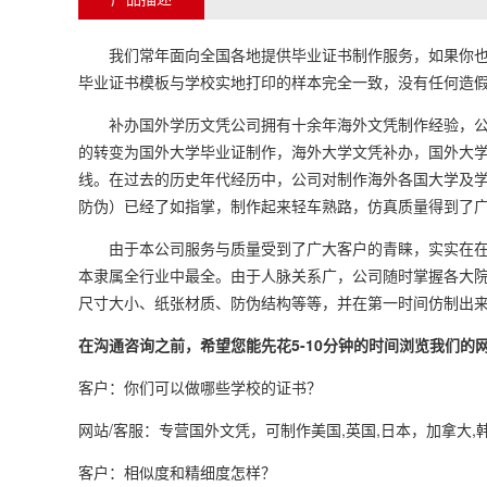
我们常年面向全国各地提供毕业证书制作服务，如果你也需
毕业证书模板与学校实地打印的样本完全一致，没有任何造假
补办国外学历文凭公司拥有十余年海外文凭制作经验，公司
的转变为国外大学毕业证制作，海外大学文凭补办，国外大
线。在过去的历史年代经历中，公司对制作海外各国大学及
防伪）已经了如指掌，制作起来轻车熟路，仿真质量得到了
由于本公司服务与质量受到了广大客户的青睐，实实在在为
本隶属全行业中最全。由于人脉关系广，公司随时掌握各大
尺寸大小、纸张材质、防伪结构等等，并在第一时间仿制出
在沟通咨询之前，希望您能先花5-10分钟的时间浏览我们
客户：你们可以做哪些学校的证书？
网站/客服：专营国外文凭，可制作美国,英国,日本，加拿大,
客户：相似度和精细度怎样？