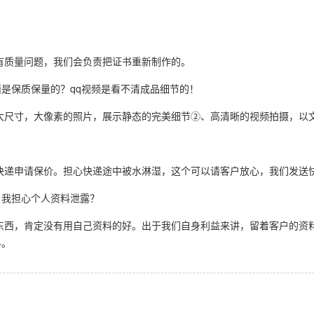
有质量问题，我们会负责把证书重新制作的。
是保质保量的？qq视频是看不清成品细节的！
大尺寸，大像素的照片，展示静态的完美细节②、高清晰的视频拍摄，以
快递申请保价。担心快递途中被水淋湿，这个可以请客户放心，我们发送
，我担心个人资料泄露？
东西，肯定没有用自己资料的好。出于我们自身利益来讲，留着客户的资
料。