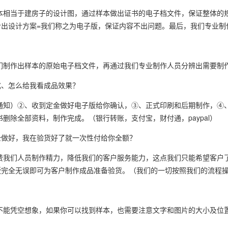
本相当于建房子的设计图，通过样本做出证书的电子档文件，保证整体的
出设计方案=我们称之为电子版，保证内容不出问题。最后，我们专业制
？
们制作出样本的原始电子档文件，再通过我们专业制作人员分辨出需要制
式、怎么给我看成品效果？
于通知）②、收到定金做好电子版给你确认，③、正式印刷和后期制作，④
删除全部资料，制作完成。（银行转账，支付宝，财付通，paypal）
全做好，我在验货好了就一次性付给你全额？
费我们人员制作精力，降低我们的客户服务能力，这点我们只能希望客户
版完全无误即可为客户制作成品准备验货。（我们的一切按照我们的流程
不能凭空想象，如果你可以找到样本，也需要注意文字和图片的大小及位