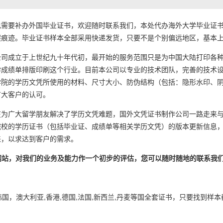
要补办外国毕业证书，欢迎随时联系我们，本处代办海外大学毕业证书
痕迹。毕业证书样本全部采用快递发货，只要不是个别偏远地区，基本上1
成立于上世纪九十年代初，最开始的服务范围只是为中国大陆打印各种
学成绩单排版印刷这个行业。目前本公司以专业的技术团队，完善的技术
学院的学历文凭所使用的材料、尺寸大小、防伪结构（包括：隐形水印、
广大客户的认可。
广大留学朋友解决了学历文凭难题，国外文凭证书制作公司一路走来与
院校的学历证书（包括毕业证、成绩单等相关学历文凭）的版本更新信息
来，以求达到客户的需求。
的网站，对我们的业务及能力作一个初步的评估，您可以随时随地的联系我
韩国，澳大利亚,香港,德国,法国,新西兰,丹麦等国全套证书，只要找到样