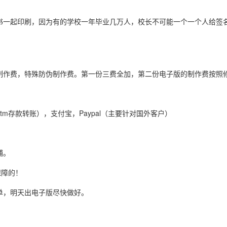
书一起印刷，因为有的学校一年毕业几万人，校长不可能一个一个人给签
制作费，特殊防伪制作费。第一份三费全加，第二份电子版的制作费按照
tm存款转账），支付宝，Paypal（主要针对国外客户）
铺。
保障的！
单，明天出电子版尽快做好。