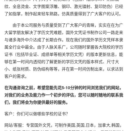
纹、全息烫金、文字图案浮雕、钢印、激光镭射、复印防伪）已经
了如指掌，制作起来轻车熟路，仿真质量得到了广大客户的认可。
由于本公司服务与质量受到了广大客户的青睐，实实在在为广
大留学朋友解决了学历文凭难题，国外文凭证书制作公司一路走来
与诸多海外中介达成了长期合作。现在我们的国外学历文凭样本隶
属全行业中最全。由于人脉关系广，公司随时掌握各大院校的学历
证书（包括毕业证、成绩单等相关学历文凭）的版本更新信息，能
够在第一时间内透彻的了解更新的学历文凭的版本样式、尺寸大
小、纸张材质、防伪结构等等，并在第一时间仿制出来，以求达到
客户的需求。
在沟通咨询之前，希望您能先花5-10分钟的时间浏览我们的网站，
对我们的业务及能力作一个初步的评估，您可以随时随地的联系我
们，我们将会为你提供最好的服务。
客户：你们可以做哪些学校的证书？
网站/客服：专营国外文凭，可制作美国,英国,日本，加拿大,韩国，