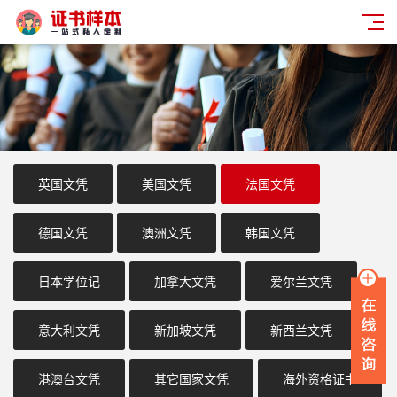
英国文凭
美国文凭
法国文凭
德国文凭
澳洲文凭
韩国文凭
日本学位记
加拿大文凭
爱尔兰文凭
意大利文凭
新加坡文凭
新西兰文凭
港澳台文凭
其它国家文凭
海外资格证书