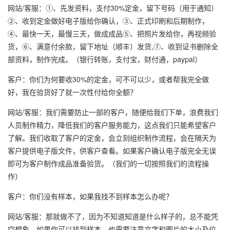
网站/客服：①、先发资料，支付30%定金，留下号码（用于通知）
②、收到定金做好电子版给你确认，③、正式印刷和后期制作，
④、最快一天，最慢三天，做成成品⑤、把照片发给你，再视频验
货，⑥、满意付余款，留下地址（顺丰）发货,⑦、收到证书删除全
部资料，制作完成。（银行转账，支付宝，财付通，paypal）
客户：你们为何要收30%的定金，可不可以少，或者帮我完全做
好，我在验货好了就一次性付给你全额？
网站/客服：我们需要防止一部的客户，随便给我们下单，浪费我们
人员制作精力，降低我们的客户服务能力，这点我们只能希望客户
了解。我们收取了客户的定金，会立刻组织制作流程，会在隔天为
客户提供电子版文件，供客户查看。如果客户确认电子版完全无误
即可为客户制作成品准备验货。（我们的一切按照我们的流程操
作）
客户：你们没有样本，如果我找不到样本怎么办呢？
网站/客服：那就做不了，因为不知道知道是什么样子的，总不能凭
空想象，如果你可以找到样本，也需要注意文字和图片的大小及位