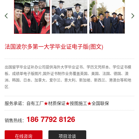
法国波尔多第一大学毕业证电子版(图文)
出国留学毕业证补办公司提供海外大学毕业证书、学历文凭样本、学位证书模
板、成绩单电子版图片,国外证书制作业务覆盖英国、美国、法国、德国、澳
洲、韩国、日本、加拿大、爱尔兰、意大利、新加坡、新西兰、港澳台等和地
区.
服务承诺：自有工厂
★
材质保证
★
按图施工
★
全国联保
186 7792 8126
销售热线：
在线咨询
项目洽谈