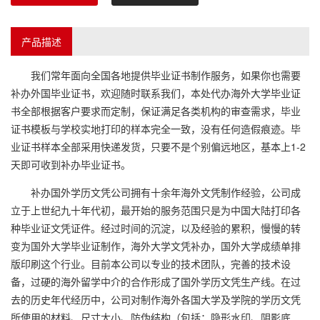
产品描述
我们常年面向全国各地提供毕业证书制作服务，如果你也需要
补办外国毕业证书，欢迎随时联系我们，本处代办海外大学毕业证
书全部根据客户要求而定制，保证满足各类机构的审查需求，毕业
证书模板与学校实地打印的样本完全一致，没有任何造假痕迹。毕
业证书样本全部采用快递发货，只要不是个别偏远地区，基本上1-2
天即可收到补办毕业证书。
补办国外学历文凭公司拥有十余年海外文凭制作经验，公司成
立于上世纪九十年代初，最开始的服务范围只是为中国大陆打印各
种毕业证文凭证件。经过时间的沉淀，以及经验的累积，慢慢的转
变为国外大学毕业证制作，海外大学文凭补办，国外大学成绩单排
版印刷这个行业。目前本公司以专业的技术团队，完善的技术设
备，过硬的海外留学中介的合作形成了国外学历文凭生产线。在过
去的历史年代经历中，公司对制作海外各国大学及学院的学历文凭
所使用的材料、尺寸大小、防伪结构（包括：隐形水印、阴影底