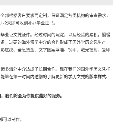
全部根据客户要求而定制，保证满足各类机构的审查需求，
-2天即可收到补办毕业证书。
毕业证文凭证件。经过时间的沉淀，以及经验的累积，慢慢
设备，过硬的海外留学中介的合作形成了国外学历文凭生产
阴影底纹、全息烫金、文字图案浮雕、钢印、激光镭射、复印
诸多海外中介达成了长期合作。现在我们的国外学历文凭样
，能够在第一时间内透彻的了解更新的学历文凭的版本样式、
们，我们将会为你提供最好的服务。
本都可以制作。