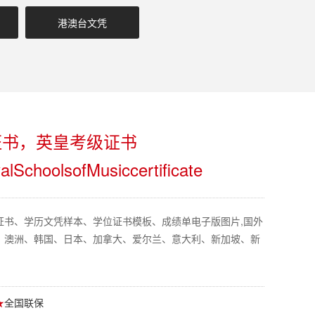
港澳台文凭
证书，英皇考级证书
lSchoolsofMusiccertificate
证书、学历文凭样本、学位证书模板、成绩单电子版图片,国外
、澳洲、韩国、日本、加拿大、爱尔兰、意大利、新加坡、新
★
全国联保