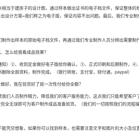
本相当于建房子的设计图，通过样本做出证书的电子档文件，保证整体的
出设计方案=我们称之为电子版，保证内容不出问题。最后，我们专业制
？
们制作出样本的原始电子档文件，再通过我们专业制作人员分辨出需要制
式、怎么给我看成品效果？
于通知）②、收到定金做好电子版给你确认，③、正式印刷和后期制作，④
删除全部资料，制作完成。（银行转账，支付宝，财付通，paypal）
全做好，我在验货好了就一次性付给你全额？
费我们人员制作精力，降低我们的客户服务能力，这点我们只能希望客户
版完全无误即可为客户制作成品准备验货。（我们的一切按照我们的流程
不能凭空想象，如果你可以找到样本，也需要注意文字和图片的大小及位