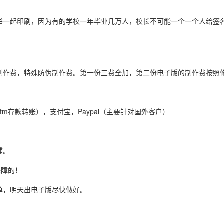
书一起印刷，因为有的学校一年毕业几万人，校长不可能一个一个人给签
制作费，特殊防伪制作费。第一份三费全加，第二份电子版的制作费按照
tm存款转账），支付宝，Paypal（主要针对国外客户）
铺。
保障的！
单，明天出电子版尽快做好。