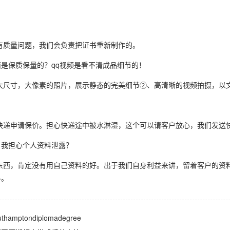
有质量问题，我们会负责把证书重新制作的。
是保质保量的？qq视频是看不清成品细节的！
大尺寸，大像素的照片，展示静态的完美细节②、高清晰的视频拍摄，以
快递申请保价。担心快递途中被水淋湿，这个可以请客户放心，我们发送
，我担心个人资料泄露？
东西，肯定没有用自己资料的好。出于我们自身利益来讲，留着客户的资
料。
ptondiplomadegree