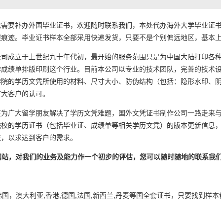
要补办外国毕业证书，欢迎随时联系我们，本处代办海外大学毕业证书
痕迹。毕业证书样本全部采用快递发货，只要不是个别偏远地区，基本上1
成立于上世纪九十年代初，最开始的服务范围只是为中国大陆打印各种
学成绩单排版印刷这个行业。目前本公司以专业的技术团队，完善的技术
学院的学历文凭所使用的材料、尺寸大小、防伪结构（包括：隐形水印、
广大客户的认可。
广大留学朋友解决了学历文凭难题，国外文凭证书制作公司一路走来与
院校的学历证书（包括毕业证、成绩单等相关学历文凭）的版本更新信息
来，以求达到客户的需求。
的网站，对我们的业务及能力作一个初步的评估，您可以随时随地的联系我
韩国，澳大利亚,香港,德国,法国,新西兰,丹麦等国全套证书，只要找到样