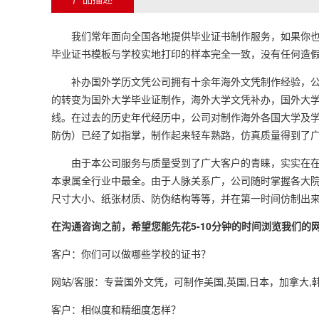
我们常年面向全国各地提供毕业证书制作服务，如果你也需
毕业证书模板与学校实地打印的样本完全一致，没有任何造假
补办国外学历文凭公司拥有十余年海外文凭制作经验，公司
的转变为国外大学毕业证制作，海外大学文凭补办，国外大
线。在过去的历史年代经历中，公司对制作海外各国大学及
防伪）已经了如指掌，制作起来轻车熟路，仿真质量得到了
由于本公司服务与质量受到了广大客户的青睐，实实在在为
本隶属全行业中最全。由于人脉关系广，公司随时掌握各大
尺寸大小、纸张材质、防伪结构等等，并在第一时间仿制出
在沟通咨询之前，希望您能先花5-10分钟的时间浏览我们
客户：你们可以做哪些学校的证书？
网站/客服：专营国外文凭，可制作美国,英国,日本，加拿大,
客户：相似度和精细度怎样？