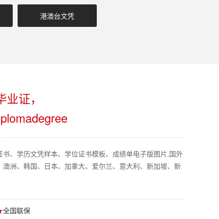
港澳台文凭
毕业证，
iplomadegree
证书、学历文凭样本、学位证书模板、成绩单电子版图片,国外
、澳洲、韩国、日本、加拿大、爱尔兰、意大利、新加坡、新
★
全国联保