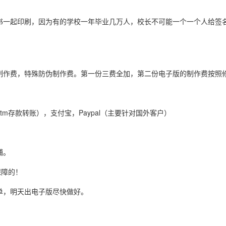
书一起印刷，因为有的学校一年毕业几万人，校长不可能一个一个人给签
制作费，特殊防伪制作费。第一份三费全加，第二份电子版的制作费按照
tm存款转账），支付宝，Paypal（主要针对国外客户）
铺。
保障的！
单，明天出电子版尽快做好。