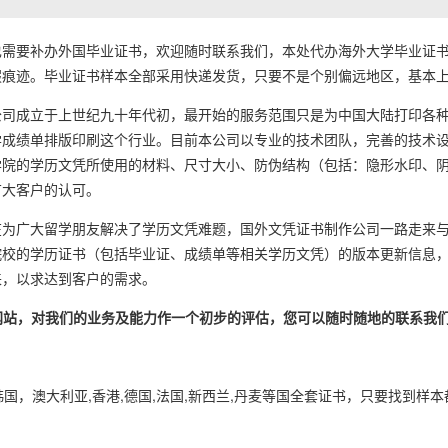
要补办外国毕业证书，欢迎随时联系我们，本处代办海外大学毕业证书
痕迹。毕业证书样本全部采用快递发货，只要不是个别偏远地区，基本上1
成立于上世纪九十年代初，最开始的服务范围只是为中国大陆打印各种
学成绩单排版印刷这个行业。目前本公司以专业的技术团队，完善的技术
学院的学历文凭所使用的材料、尺寸大小、防伪结构（包括：隐形水印、
广大客户的认可。
广大留学朋友解决了学历文凭难题，国外文凭证书制作公司一路走来与
院校的学历证书（包括毕业证、成绩单等相关学历文凭）的版本更新信息
来，以求达到客户的需求。
的网站，对我们的业务及能力作一个初步的评估，您可以随时随地的联系我
韩国，澳大利亚,香港,德国,法国,新西兰,丹麦等国全套证书，只要找到样