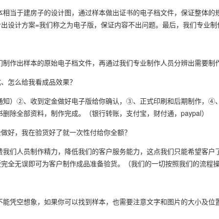
本相当于建房子的设计图，通过样本做出证书的电子档文件，保证整体的
出设计方案=我们称之为电子版，保证内容不出问题。最后，我们专业制
？
们制作出样本的原始电子档文件，再通过我们专业制作人员分辨出需要制
式、怎么给我看成品效果？
于通知）②、收到定金做好电子版给你确认，③、正式印刷和后期制作，④
删除全部资料，制作完成。（银行转账，支付宝，财付通，paypal）
全做好，我在验货好了就一次性付给你全额？
费我们人员制作精力，降低我们的客户服务能力，这点我们只能希望客户
版完全无误即可为客户制作成品准备验货。（我们的一切按照我们的流程
不能凭空想象，如果你可以找到样本，也需要注意文字和图片的大小及位