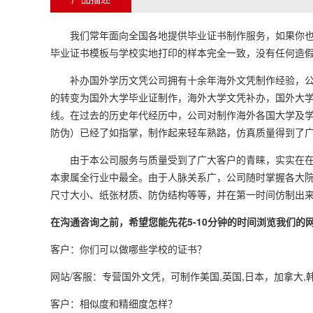
我们常年面向全国各地提供毕业证书制作服务，如果你也需
毕业证书模板与学校实地打印的样本完全一致，没有任何造假
补办国外学历文凭公司拥有十余年海外文凭制作经验，公司
的转变为国外大学毕业证制作，海外大学文凭补办，国外大
线。在过去的历史年代经历中，公司对制作海外各国大学及
防伪）已经了如指掌，制作起来轻车熟路，仿真质量得到了
由于本公司服务与质量受到了广大客户的青睐，实实在在为
本隶属全行业中最全。由于人脉关系广，公司随时掌握各大
尺寸大小、纸张材质、防伪结构等等，并在第一时间仿制出
在沟通咨询之前，希望您能先花5-10分钟的时间浏览我们
客户：你们可以做哪些学校的证书？
网站/客服：专营国外文凭，可制作美国,英国,日本，加拿大,
客户：相似度和精细度怎样？