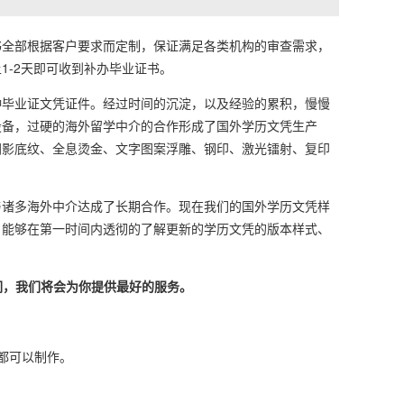
全部根据客户要求而定制，保证满足各类机构的审查需求，
-2天即可收到补办毕业证书。
毕业证文凭证件。经过时间的沉淀，以及经验的累积，慢慢
设备，过硬的海外留学中介的合作形成了国外学历文凭生产
阴影底纹、全息烫金、文字图案浮雕、钢印、激光镭射、复印
诸多海外中介达成了长期合作。现在我们的国外学历文凭样
，能够在第一时间内透彻的了解更新的学历文凭的版本样式、
们，我们将会为你提供最好的服务。
本都可以制作。