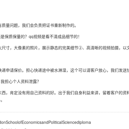
有质量问题，我们会负责把证书重新制作的。
是保质保量的？qq视频是看不清成品细节的！
大尺寸，大像素的照片，展示静态的完美细节②、高清晰的视频拍摄，以
快递申请保价。担心快递途中被水淋湿，这个可以请客户放心，我们发送
，我担心个人资料泄露？
东西，肯定没有用自己资料的好。出于我们自身利益来讲，留着客户的资
料。
EconomicsandPoliticalSciencediploma