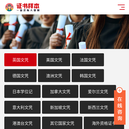
英国文凭
美国文凭
法国文凭
德国文凭
澳洲文凭
韩国文凭
日本学位记
加拿大文凭
爱尔兰文凭
意大利文凭
新加坡文凭
新西兰文凭
港澳台文凭
其它国家文凭
海外资格证书