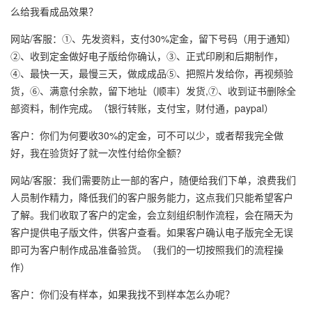
么给我看成品效果？
网站/客服：①、先发资料，支付30%定金，留下号码（用于通知）
②、收到定金做好电子版给你确认，③、正式印刷和后期制作，
④、最快一天，最慢三天，做成成品⑤、把照片发给你，再视频验
货，⑥、满意付余款，留下地址（顺丰）发货,⑦、收到证书删除全
部资料，制作完成。（银行转账，支付宝，财付通，paypal）
客户：你们为何要收30%的定金，可不可以少，或者帮我完全做
好，我在验货好了就一次性付给你全额？
网站/客服：我们需要防止一部的客户，随便给我们下单，浪费我们
人员制作精力，降低我们的客户服务能力，这点我们只能希望客户
了解。我们收取了客户的定金，会立刻组织制作流程，会在隔天为
客户提供电子版文件，供客户查看。如果客户确认电子版完全无误
即可为客户制作成品准备验货。（我们的一切按照我们的流程操
作）
客户：你们没有样本，如果我找不到样本怎么办呢？