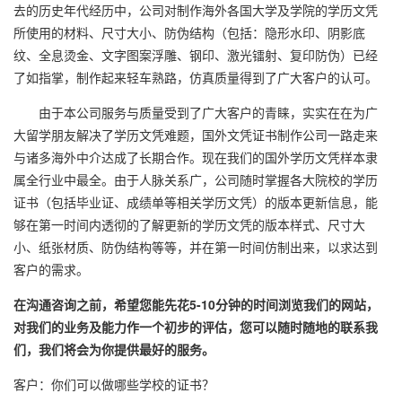
去的历史年代经历中，公司对制作海外各国大学及学院的学历文凭
所使用的材料、尺寸大小、防伪结构（包括：隐形水印、阴影底
纹、全息烫金、文字图案浮雕、钢印、激光镭射、复印防伪）已经
了如指掌，制作起来轻车熟路，仿真质量得到了广大客户的认可。
由于本公司服务与质量受到了广大客户的青睐，实实在在为广
大留学朋友解决了学历文凭难题，国外文凭证书制作公司一路走来
与诸多海外中介达成了长期合作。现在我们的国外学历文凭样本隶
属全行业中最全。由于人脉关系广，公司随时掌握各大院校的学历
证书（包括毕业证、成绩单等相关学历文凭）的版本更新信息，能
够在第一时间内透彻的了解更新的学历文凭的版本样式、尺寸大
小、纸张材质、防伪结构等等，并在第一时间仿制出来，以求达到
客户的需求。
在沟通咨询之前，希望您能先花5-10分钟的时间浏览我们的网站，
对我们的业务及能力作一个初步的评估，您可以随时随地的联系我
们，我们将会为你提供最好的服务。
客户：你们可以做哪些学校的证书？