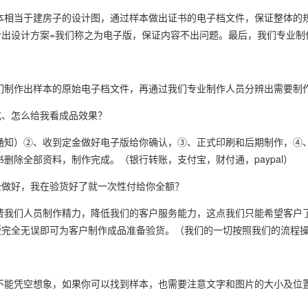
本相当于建房子的设计图，通过样本做出证书的电子档文件，保证整体的
出设计方案=我们称之为电子版，保证内容不出问题。最后，我们专业制
？
们制作出样本的原始电子档文件，再通过我们专业制作人员分辨出需要制
式、怎么给我看成品效果？
于通知）②、收到定金做好电子版给你确认，③、正式印刷和后期制作，④
删除全部资料，制作完成。（银行转账，支付宝，财付通，paypal）
全做好，我在验货好了就一次性付给你全额？
费我们人员制作精力，降低我们的客户服务能力，这点我们只能希望客户
版完全无误即可为客户制作成品准备验货。（我们的一切按照我们的流程
不能凭空想象，如果你可以找到样本，也需要注意文字和图片的大小及位