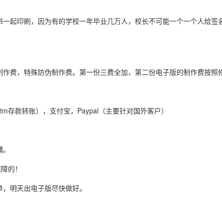
书一起印刷，因为有的学校一年毕业几万人，校长不可能一个一个人给签
制作费，特殊防伪制作费。第一份三费全加，第二份电子版的制作费按照
tm存款转账），支付宝，Paypal（主要针对国外客户）
铺。
保障的！
单，明天出电子版尽快做好。