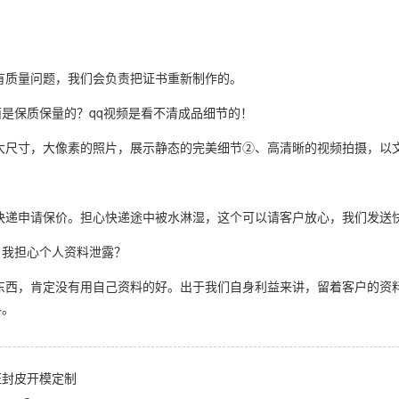
有质量问题，我们会负责把证书重新制作的。
是保质保量的？qq视频是看不清成品细节的！
大尺寸，大像素的照片，展示静态的完美细节②、高清晰的视频拍摄，以
快递申请保价。担心快递途中被水淋湿，这个可以请客户放心，我们发送
，我担心个人资料泄露？
东西，肯定没有用自己资料的好。出于我们自身利益来讲，留着客户的资
料。
证封皮开模定制