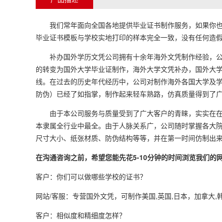
我们常年面向全国各地提供毕业证书制作服务，如果你也需
毕业证书模板与学校实地打印的样本完全一致，没有任何造假
补办国外学历文凭公司拥有十余年海外文凭制作经验，公司
的转变为国外大学毕业证制作，海外大学文凭补办，国外大
线。在过去的历史年代经历中，公司对制作海外各国大学及
防伪）已经了如指掌，制作起来轻车熟路，仿真质量得到了
由于本公司服务与质量受到了广大客户的青睐，实实在在为
本隶属全行业中最全。由于人脉关系广，公司随时掌握各大
尺寸大小、纸张材质、防伪结构等等，并在第一时间仿制出
在沟通咨询之前，希望您能先花5-10分钟的时间浏览我们
客户：你们可以做哪些学校的证书？
网站/客服：专营国外文凭，可制作美国,英国,日本，加拿大,
客户：相似度和精细度怎样？