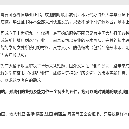
要补办外国毕业证书，欢迎随时联系我们，本处代办海外大学毕业证书
痕迹。毕业证书样本全部采用快递发货，只要不是个别偏远地区，基本上1
成立于上世纪九十年代初，最开始的服务范围只是为中国大陆打印各种
学成绩单排版印刷这个行业。目前本公司以专业的技术团队，完善的技术
学院的学历文凭所使用的材料、尺寸大小、防伪结构（包括：隐形水印、
广大客户的认可。
广大留学朋友解决了学历文凭难题，国外文凭证书制作公司一路走来与
院校的学历证书（包括毕业证、成绩单等相关学历文凭）的版本更新信息
来，以求达到客户的需求。
的网站，对我们的业务及能力作一个初步的评估，您可以随时随地的联系我
韩国，澳大利亚,香港,德国,法国,新西兰,丹麦等国全套证书，只要找到样