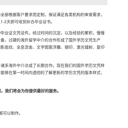
全部根据客户要求而定制，保证满足各类机构的审查需求，
-2天即可收到补办毕业证书。
毕业证文凭证件。经过时间的沉淀，以及经验的累积，慢慢
设备，过硬的海外留学中介的合作形成了国外学历文凭生产
阴影底纹、全息烫金、文字图案浮雕、钢印、激光镭射、复印
诸多海外中介达成了长期合作。现在我们的国外学历文凭样
，能够在第一时间内透彻的了解更新的学历文凭的版本样式、
们，我们将会为你提供最好的服务。
本都可以制作。