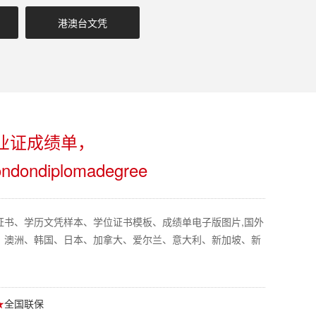
港澳台文凭
业证成绩单，
Londondiplomadegree
证书、学历文凭样本、学位证书模板、成绩单电子版图片,国外
、澳洲、韩国、日本、加拿大、爱尔兰、意大利、新加坡、新
★
全国联保