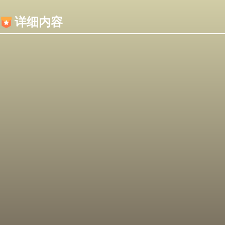
内容加载失败，可能是你的浏览器屏蔽了JS脚本！
详细内容