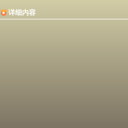
内容加载失败，可能是你的浏览器屏蔽了JS脚本！
详细内容