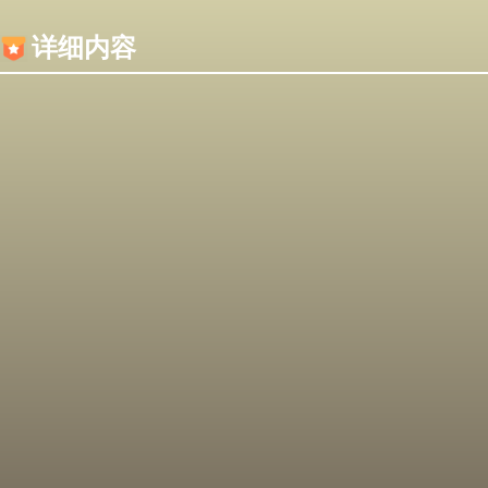
内容加载失败，可能是你的浏览器屏蔽了JS脚本！
详细内容