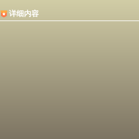
内容加载失败，可能是你的浏览器屏蔽了JS脚本！
详细内容