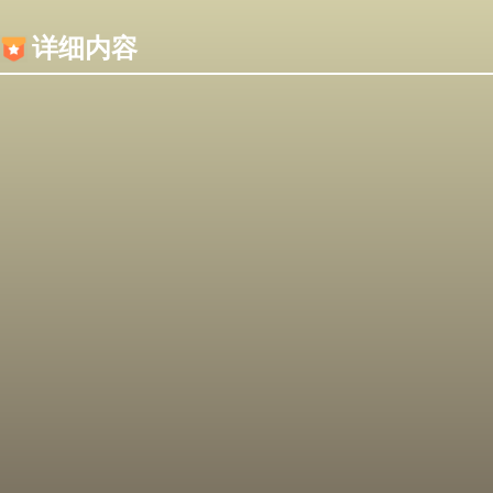
内容加载失败，可能是你的浏览器屏蔽了JS脚本！
详细内容