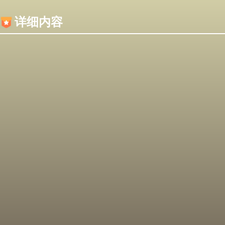
内容加载失败，可能是你的浏览器屏蔽了JS脚本！
详细内容