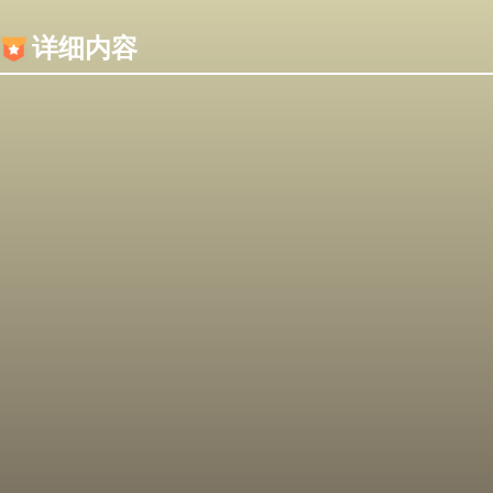
内容加载失败，可能是你的浏览器屏蔽了JS脚本！
详细内容