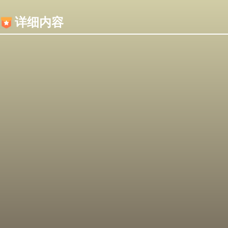
内容加载失败，可能是你的浏览器屏蔽了JS脚本！
详细内容