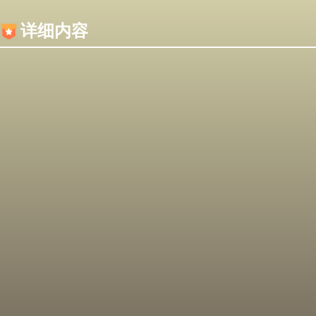
内容加载失败，可能是你的浏览器屏蔽了JS脚本！
详细内容