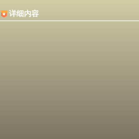
内容加载失败，可能是你的浏览器屏蔽了JS脚本！
详细内容