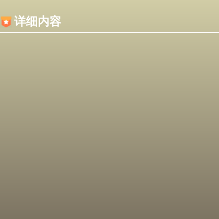
内容加载失败，可能是你的浏览器屏蔽了JS脚本！
详细内容