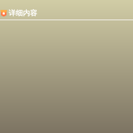
内容加载失败，可能是你的浏览器屏蔽了JS脚本！
详细内容