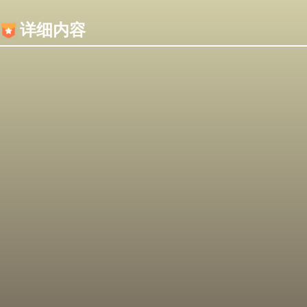
内容加载失败，可能是你的浏览器屏蔽了JS脚本！
详细内容