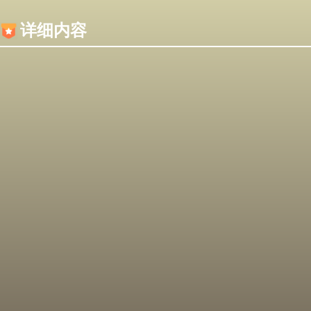
内容加载失败，可能是你的浏览器屏蔽了JS脚本！
详细内容