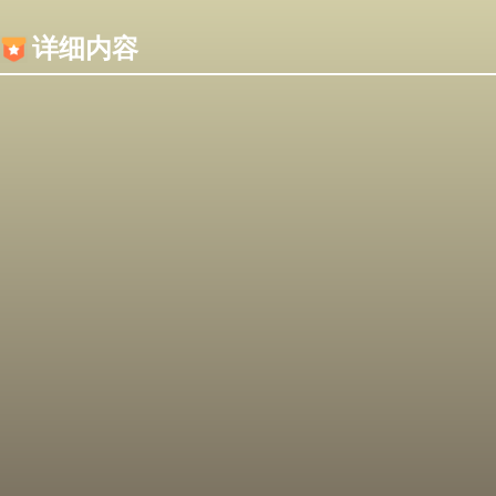
内容加载失败，可能是你的浏览器屏蔽了JS脚本！
详细内容