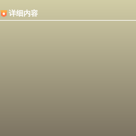
内容加载失败，可能是你的浏览器屏蔽了JS脚本！
详细内容