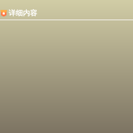
内容加载失败，可能是你的浏览器屏蔽了JS脚本！
详细内容