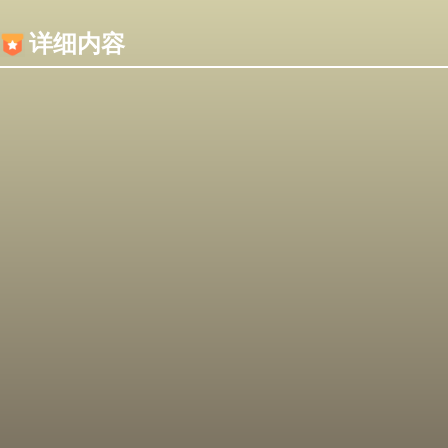
内容加载失败，可能是你的浏览器屏蔽了JS脚本！
详细内容