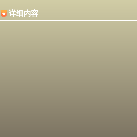
内容加载失败，可能是你的浏览器屏蔽了JS脚本！
详细内容