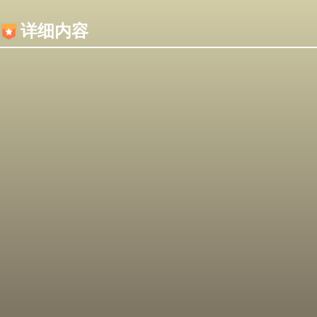
内容加载失败，可能是你的浏览器屏蔽了JS脚本！
详细内容