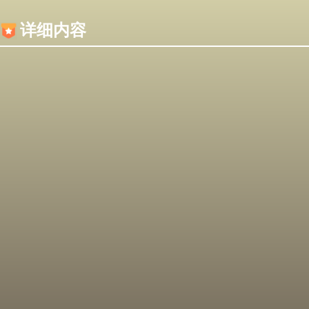
内容加载失败，可能是你的浏览器屏蔽了JS脚本！
详细内容