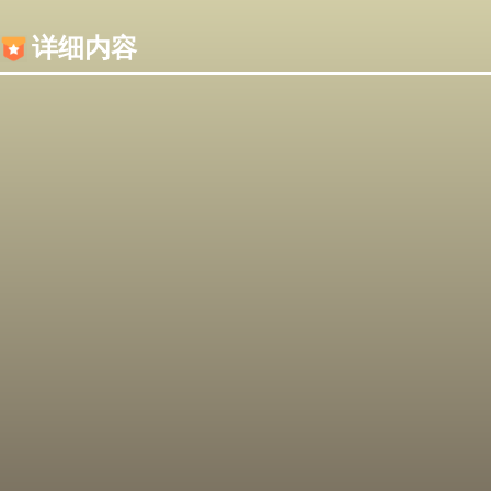
内容加载失败，可能是你的浏览器屏蔽了JS脚本！
详细内容