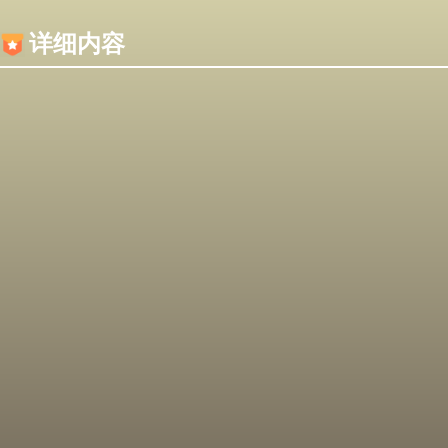
内容加载失败，可能是你的浏览器屏蔽了JS脚本！
详细内容