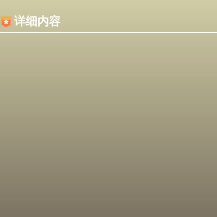
内容加载失败，可能是你的浏览器屏蔽了JS脚本！
详细内容