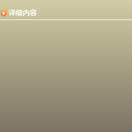
内容加载失败，可能是你的浏览器屏蔽了JS脚本！
详细内容