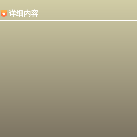
内容加载失败，可能是你的浏览器屏蔽了JS脚本！
详细内容