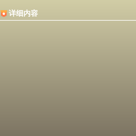
内容加载失败，可能是你的浏览器屏蔽了JS脚本！
详细内容