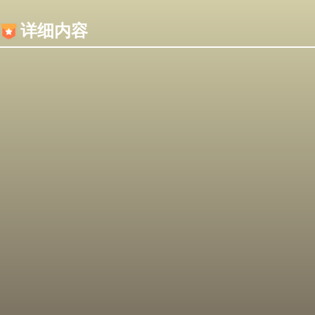
内容加载失败，可能是你的浏览器屏蔽了JS脚本！
详细内容