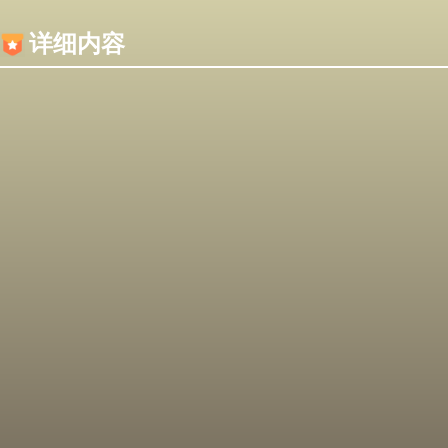
内容加载失败，可能是你的浏览器屏蔽了JS脚本！
详细内容