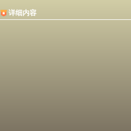
内容加载失败，可能是你的浏览器屏蔽了JS脚本！
详细内容