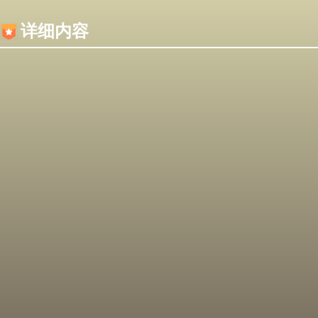
内容加载失败，可能是你的浏览器屏蔽了JS脚本！
详细内容