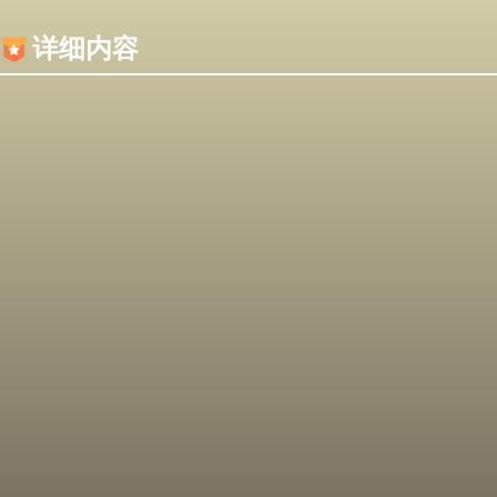
内容加载失败，可能是你的浏览器屏蔽了JS脚本！
详细内容